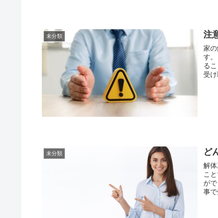
注
未分類
家の
す。 家の解体工事をする際にはお金がかかりますが、補助金を
るこ
受け
ど
未分類
解体
ことで
ができ
事で