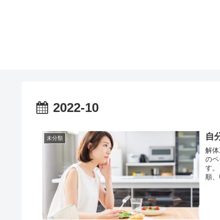
2022-10
自
未分類
解体
のペ
す。 大田区の「木造住宅除却工事助成金」を例にご説明します
順、