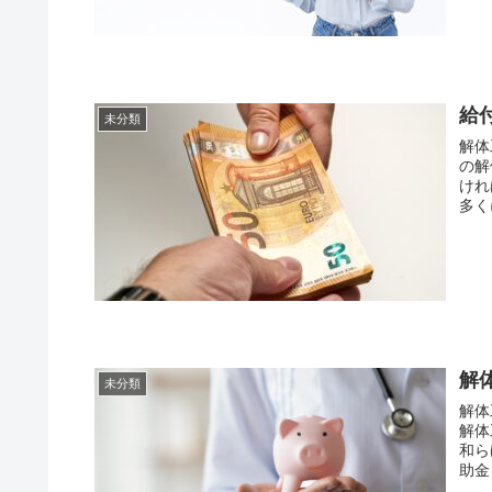
給
未分類
解体
の解
ければなりませ
多く
解
未分類
解体
解体
和らげるこ
助金